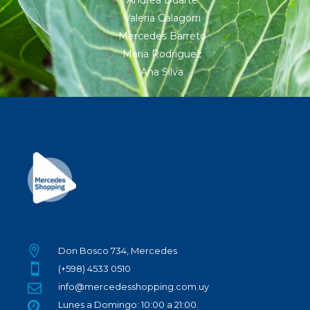
Andrea Duarte
Valeria Galagorri
Mercedes Barreto
Maria Rodriguez
Ana Silva
Don Bosco 734, Mercedes
(+598) 4533 0510
info@mercedesshopping.com.uy
Lunes a Domingo: 10:00 a 21:00.