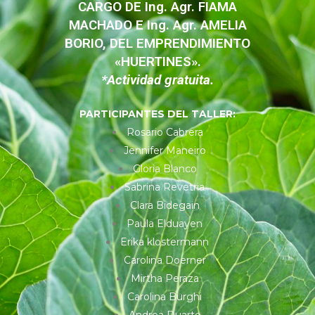
CARGO DE Ing. Agr. FIAMA
MACHADO E Ing. Agr. AMELIA
BORIO, DEL EMPRENDIMIENTO
«HUERTINES».
*Actividad gratuita.
PARTICIPANTES DEL TALLER:
Rosario Cabrera
Jennifer Maneiro
Gloria Blanco
Sabrina Revetria
Clara Bidegain
Paula Elduayen
Erika klostermann
Carolina Doerner
Mirtha Peraza
Carolina Burghi