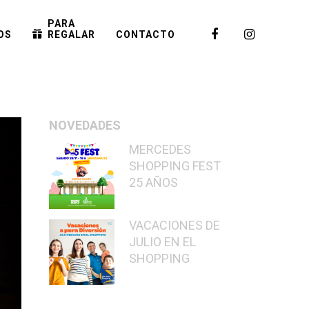
PARA
OS
REGALAR
CONTACTO
NOVEDADES
MERCEDES
SHOPPING FEST
25 AÑOS
VACACIONES DE
JULIO EN EL
SHOPPING