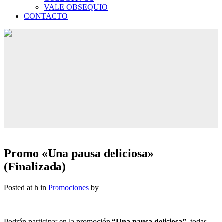
VALE OBSEQUIO
CONTACTO
Promo «Una pausa deliciosa»
(Finalizada)
Posted at h
in
Promociones
by
Podrán participar en la promoción
“Una pausa deliciosa”,
todas