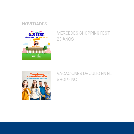
NOVEDADES
MERCEDES SHOPPING FEST
25 AÑOS
VACACIONES DE JULIO EN EL
SHOPPING