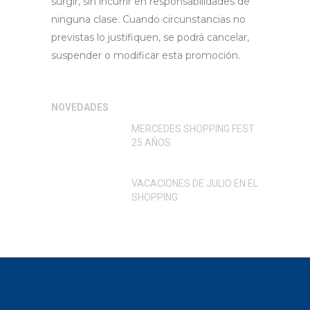
surgir, sin incurrir en responsabilidades de
ninguna clase. Cuando circunstancias no
previstas lo justifiquen, se podrá cancelar,
suspender o modificar esta promoción.
NOVEDADES
MERCEDES SHOPPING FEST
25 AÑOS
VACACIONES DE JULIO EN EL
SHOPPING