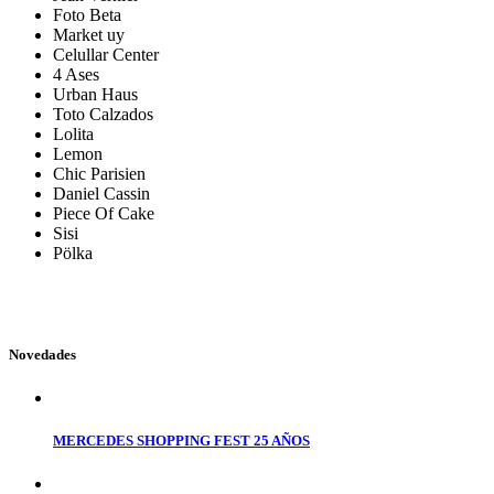
Foto Beta
Market uy
Celullar Center
4 Ases
Urban Haus
Toto Calzados
Lolita
Lemon
Chic Parisien
Daniel Cassin
Piece Of Cake
Sisi
Pölka
Novedades
MERCEDES SHOPPING FEST 25 AÑOS