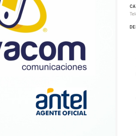
CA
Te
DE