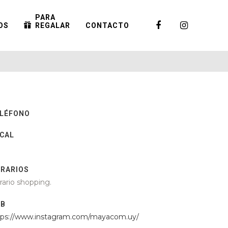
PARA
OS
REGALAR
CONTACTO
LÉFONO
CAL
RARIOS
rario shopping.
EB
tps://www.instagram.com/mayacom.uy/