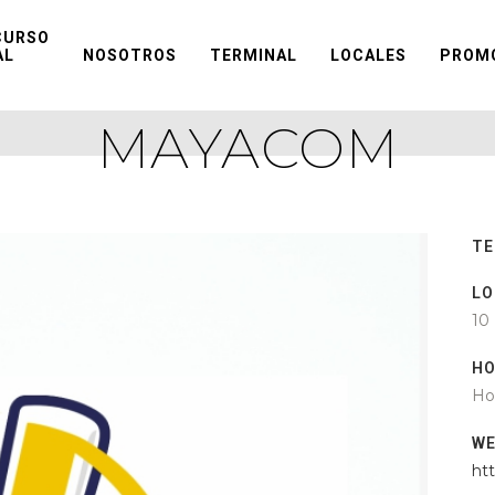
CURSO
AL
NOSOTROS
TERMINAL
LOCALES
PROM
MAYACOM
TE
LO
10
HO
Ho
W
ht