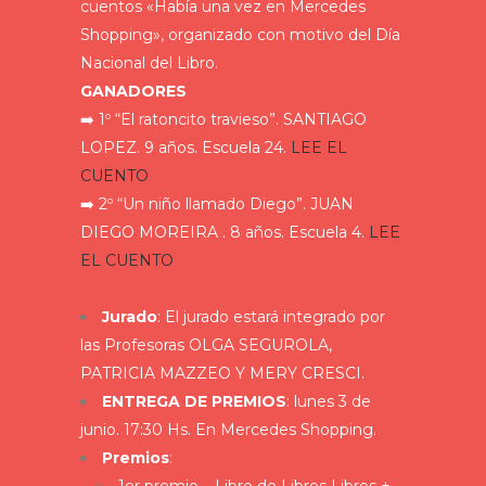
cuentos «Había una vez en Mercedes
Shopping», organizado con motivo del Día
Nacional del Libro.
GANADORES
➡️
1º “El ratoncito travieso”. SANTIAGO
LOPEZ. 9 años. Escuela 24.
LEE EL
CUENTO
➡️
2º “Un niño llamado Diego”. JUAN
DIEGO MOREIRA . 8 años. Escuela 4.
LEE
EL CUENTO
Jurado
: El jurado estará integrado por
las Profesoras OLGA SEGUROLA,
PATRICIA MAZZEO Y MERY CRESCI.
ENTREGA DE PREMIOS
: lunes 3 de
junio. 17:30 Hs. En Mercedes Shopping.
Premios
: