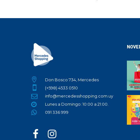
NOVE
Don Bosco 734, Mercedes
(+598) 4533 0510
info@mercedesshopping.com.uy
Lunes a Domingo: 10:00 a 21:00.
091 336 999