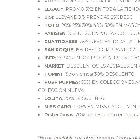
POC
: 20% DESC EN TODA LA TIENDA – 
LEGACY
: PROMO 3X2 EN TODA LA TIEND
SISI
: LLEVANDO 3 PRENDAS 25%DESC
TOTO
: 20% 25% 30% 40% 50% EN MAR
PARISIEN
: 25% DESC EN NUEVA COLECC
CUATROASES
: 25% DESC EN TODA LA T
SAN ROQUE
: 15% DESC COMPRANDO 2 
IBER
: DESCUENTOS ESPECIALES EN PR
MARKET
: DESCUENTOS ESPECIALES E
HOMINI
: (Solo viernes) 30% DESCUENTO
HUSH PUPPIES
: 50% EN COLECCIONES AN
COLECCIÓN NUEVA
LOLITA
: 20% DESCUENTO
MISS CAROL
: 20% EN MISS CAROL, MIN
Dister Joyas
: 20% de descuento en toda la
*No acumulable con otras promos. Consultar a