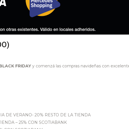
DO)
BLACK FRIDAY
y comenzá las compras navideñas con excelent
IA DE VERANO- 20% RESTO DE LA TIENDA
 TIENDA – 25% CON SCOTIABANK