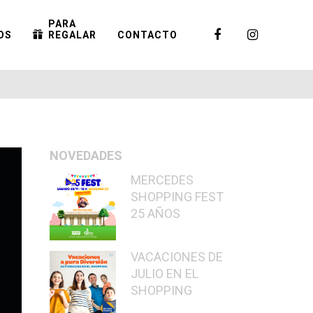
PARA
OS
REGALAR
CONTACTO
NOVEDADES
MERCEDES
SHOPPING FEST
25 AÑOS
VACACIONES DE
JULIO EN EL
SHOPPING